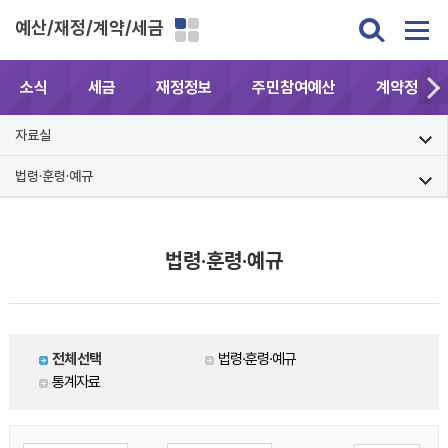
예산/재정/계약/세금
소식
세금
재정정보
주민참여예산
계약정보공
자료실
법령·훈령·예규
법령·훈령·예규
전체선택
법령·훈령·예규
통계자료