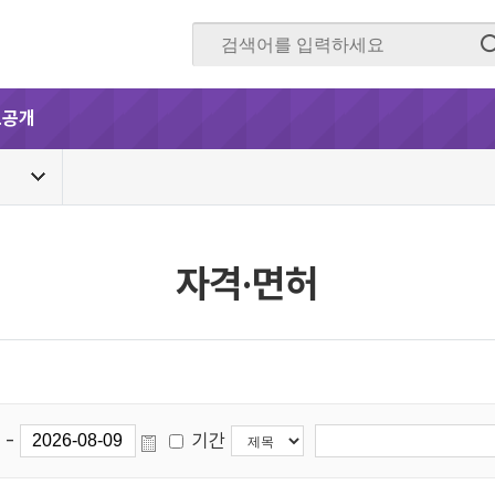
보공개
자격·면허
-
기간