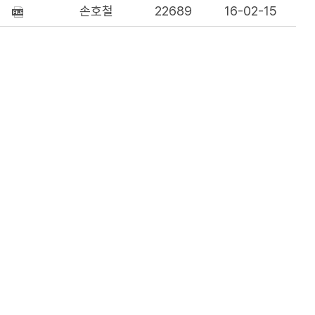
손호철
22689
16-02-15
유롭게 이용이 가능합니다.
유관기관