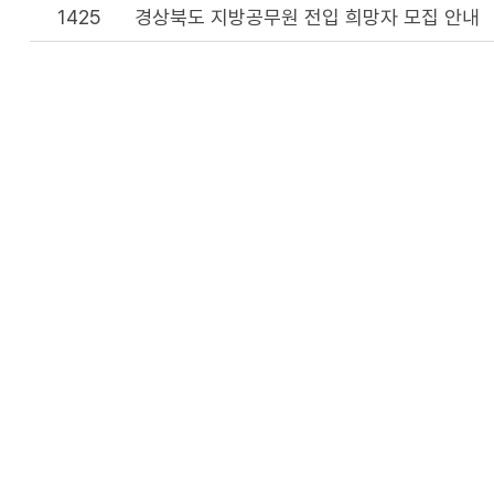
1425
경상북도 지방공무원 전입 희망자 모집 안내
이 
담당부서 :
인사과
전화번호 :
054-880-4584
부서별