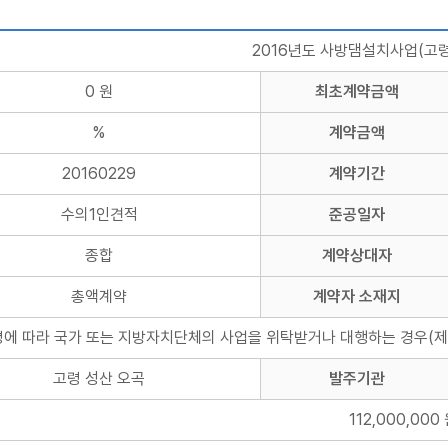
2016년도 사방댐설치사업(고령
0 원
최초계약금액
%
계약금액
20160229
계약기간
수의1인견적
준공일자
종합
계약상대자
총액계약
계약자 소재지
령에 따라 국가 또는 지방자치단체의 사업을 위탁받거나 대행하는 경우(제
고령 성산 오곡
발주기관
112,000,000