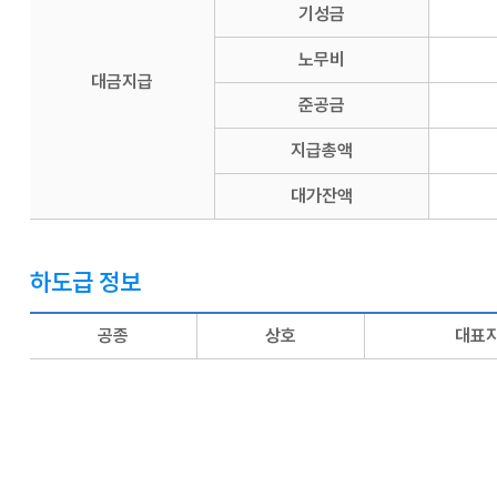
기성금
노무비
대금지급
준공금
지급총액
대가잔액
하도급 정보
공종
상호
대표