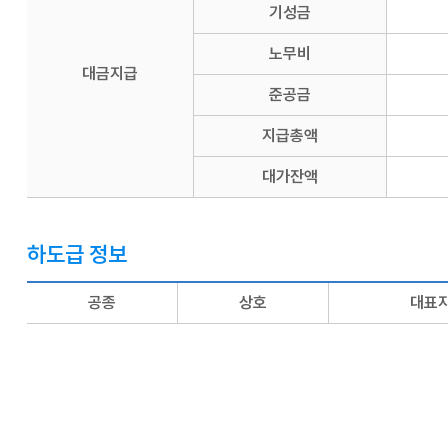
기성금
노무비
대금지급
준공금
지급총액
대가잔액
하도급 정보
공종
상호
대표