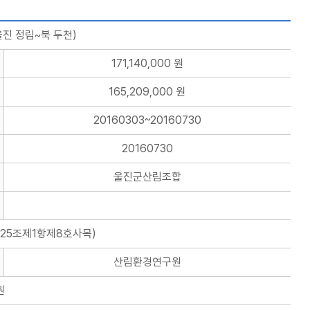
진 정림~북 두천)
171,140,000 원
165,209,000 원
20160303~20160730
20160730
울진군산림조합
25조제1항제8호사목)
산림환경연구원
원