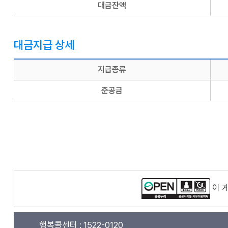
대금잔액
대금지급 상세
지급종류
준공금
이 
행복콜센터 :
1522-0120