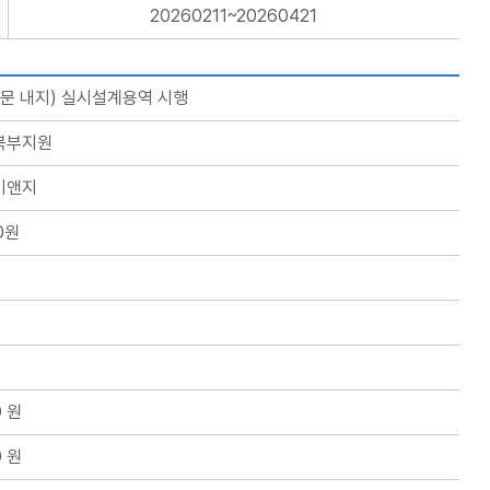
20260211~20260421
문 내지) 실시설계용역 시행
북부지원
이앤지
00원
0 원
0 원