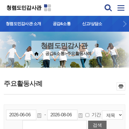
본문 바로가기
청렴도민감사관
청렴도민감사관 소개
공감&소통
신고/상담소
청렴도민감사관
공감&소통>주요활동사례
주요활동사례
-
기간