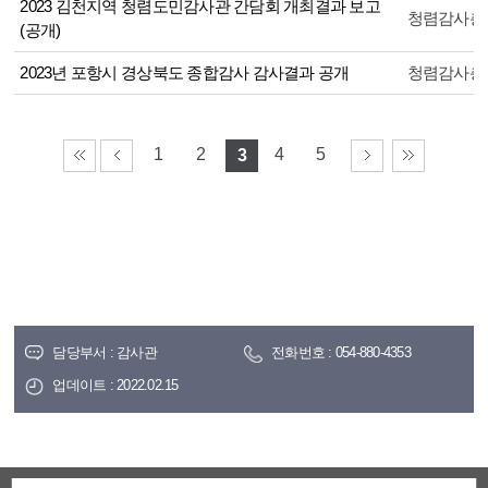
2023 김천지역 청렴도민감사관 간담회 개최결과 보고
청렴감사총
(공개)
2023년 포항시 경상북도 종합감사 감사결과 공개
청렴감사총
1
2
4
5
3
담당부서 : 감사관
전화번호 : 054-880-4353
업데이트 : 2022.02.15