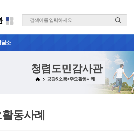
본문 바로가기
관
상담소
청렴도민감사관
공감&소통>주요활동사례
요활동사례