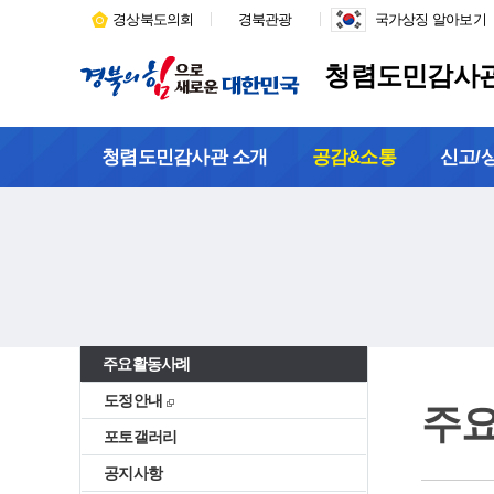
경상북도의회
경북관광
국가상징 알아보기
청렴도민감사
청렴도민감사관 소개
공감&소통
신고/
주요활동사례
도정안내
주
포토갤러리
공지사항