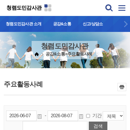
본문 바로가기
청렴도민감사관
청렴도민감사관 소개
공감&소통
신고/상담소
청렴도민감사관
공감&소통>주요활동사례
주요활동사례
-
기간