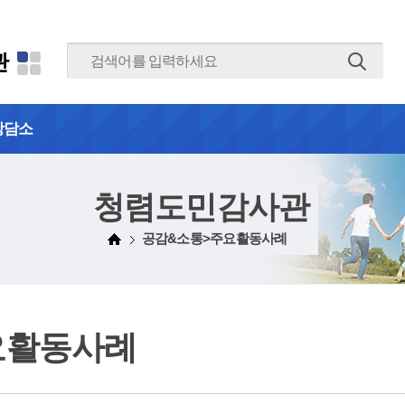
본문 바로가기
관
상담소
청렴도민감사관
공감&소통>주요활동사례
요활동사례