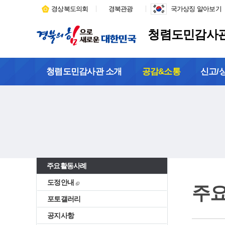
경상북도의회
경북관광
국가상징 알아보기
청렴도민감사
청렴도민감사관 소개
공감&소통
신고/
주요활동사례
도정안내
주
포토갤러리
공지사항