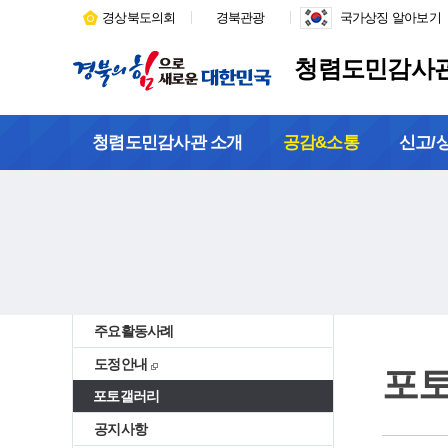
경상북도의회
경북관광
국가상징 알아보기
청렴도민감사
청렴도민감사관 소개
공감&소통
신고/
주요활동사례
도정안내
포
포토갤러리
공지사항