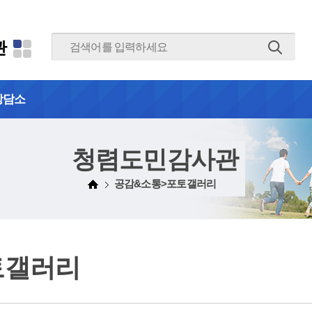
본문 바로가기
관
상담소
청렴도민감사관
공감&소통>포토갤러리
토갤러리