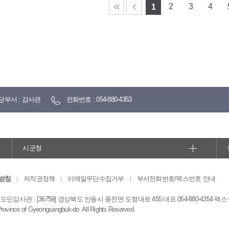
2
3
4
1
당부서 : 감사관
전화번호 : 054-880-4353
시군청
방침
저작권정책
이메일무단수집거부
부서전화번호/팩스번호 안내
감사관 : [36759] 경상북도 안동시 풍천면 도청대로 455 대표 054-880-4354 팩스 054
Province of Gyeongsangbuk-do. All Rights Reserved.