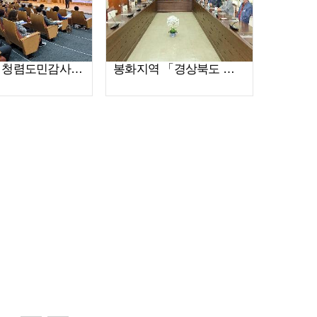
경상북도 청렴도민감사관 간담회 청렴콘서트(2022.10.27)
봉화지역 「경상북도 청렴도민감사관」 초청 간담회(2022. 9. 21.)