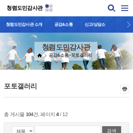
본문 바로가기
청렴도민감사관
청렴도민감사관 소개
공감&소통
신고/상담소
청렴도민감사관
공감&소통>포토갤러리
포토갤러리
총 게시물
104
건, 페이지
4
/ 12