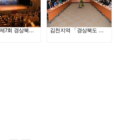
2019년「제7회 경상북도 청렴도민감사관 워크숍」개최(2019.10.21)
김천지역 「경상북도 청렴도민감사관」초청 간담회(2019.09.04)