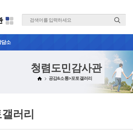
본문 바로가기
관
상담소
청렴도민감사관
공감&소통>포토갤러리
토갤러리