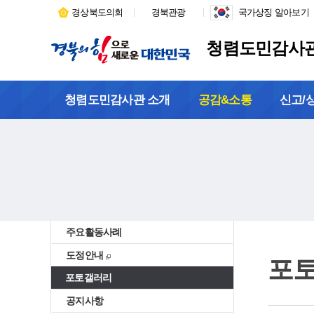
경상북도의회
경북관광
국가상징 알아보기
청렴도민감사
청렴도민감사관 소개
공감&소통
신고/
주요활동사례
도정안내
포
포토갤러리
공지사항