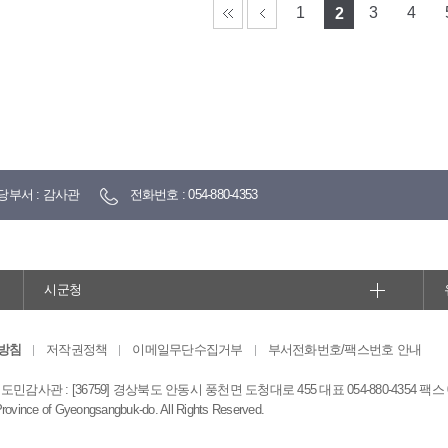
1
3
4
2
당부서 : 감사관
전화번호 : 054-880-4353
시군청
방침
저작권정책
이메일무단수집거부
부서전화번호/팩스번호 안내
감사관 : [36759] 경상북도 안동시 풍천면 도청대로 455 대표 054-880-4354 팩스 054
Province of Gyeongsangbuk-do. All Rights Reserved.