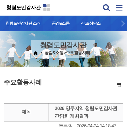
본문 바로가기
청렴도민감사관
청렴도민감사관 소개
공감&소통
신고/상담소
청렴도민감사관
공감&소통>주요활동사례
주요활동사례
2026 영주지역 청렴도민감사관
제목
간담회 개최결과
등록일
2026-04-24 14:18:47