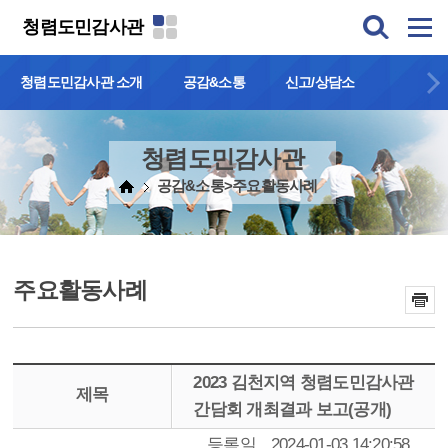
본문 바로가기
청렴도민감사관
청렴도민감사관 소개
공감&소통
신고/상담소
청렴도민감사관
공감&소통>주요활동사례
주요활동사례
2023 김천지역 청렴도민감사관
제목
간담회 개최결과 보고(공개)
등록일
2024-01-03 14:20:58