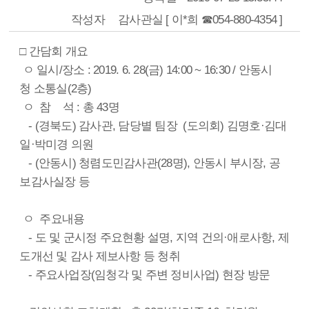
작성자
감사관실 [ 이*희 ☎054-880-4354 ]
□ 간담회 개요
ㅇ 일시/장소 : 2019. 6. 28(금) 14:00 ~ 16:30 / 안동시
청 소통실(2층)
ㅇ 참 석 : 총 43명
- (경북도) 감사관, 담당별 팀장 (도의회) 김명호·김대
일·박미경 의원
- (안동시) 청렴도민감사관(28명), 안동시 부시장, 공
보감사실장 등
ㅇ 주요내용
- 도 및 군시정 주요현황 설명, 지역 건의·애로사항, 제
도개선 및 감사 제보사항 등 청취
- 주요사업장(임청각 및 주변 정비사업) 현장 방문