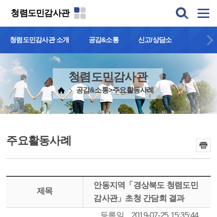
본문 바로가기
청렴도민감사관
청렴도민감사관 소개
공감&소통
신고/상담소
청렴도민감사관
공감&소통>주요활동사례
주요활동사례
안동지역「경상북도 청렴도민
제목
감사관」초청 간담회 결과
등록일
2019-07-25 15:35:44