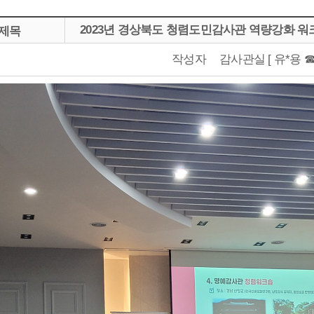
2023년 경상북도 청렴도민감사관 역량강화 워
제목
작성자
감사관실 [ 유*용 ☎05