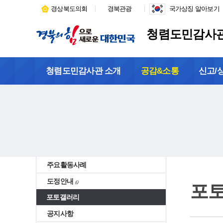
경상북도의회
경북관광
국가상징 알아보기
청렴도민감사
청렴도민감사관 소개
공감&소통
신고/
주요활동사례
도정안내
포
포토갤러리
공지사항