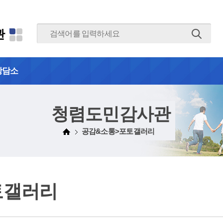
본문 바로가기
관
상담소
청렴도민감사관
공감&소통>포토갤러리
토갤러리