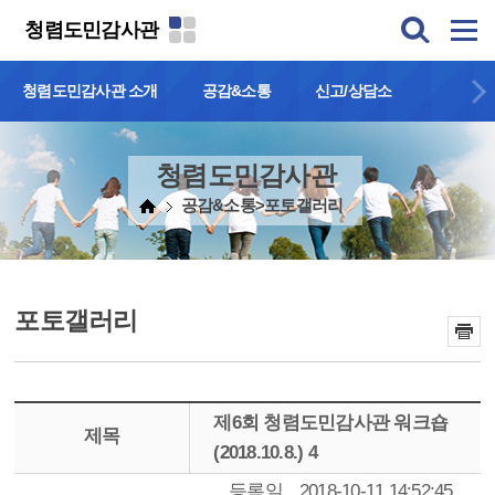
본문 바로가기
청렴도민감사관
청렴도민감사관 소개
공감&소통
신고/상담소
청렴도민감사관
공감&소통>포토갤러리
포토갤러리
제6회 청렴도민감사관 워크숍
제목
(2018.10.8.) 4
등록일
2018-10-11 14:52:45