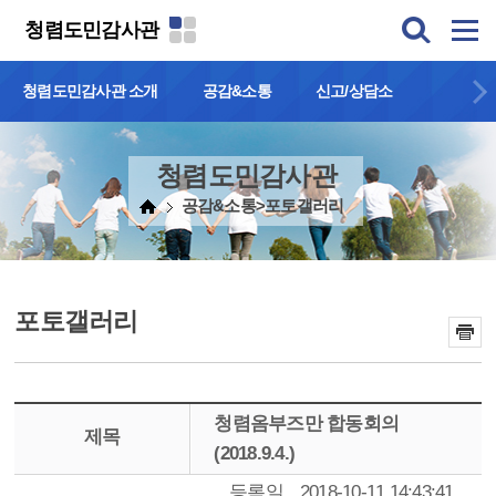
본문 바로가기
청렴도민감사관
청렴도민감사관 소개
공감&소통
신고/상담소
청렴도민감사관
공감&소통>포토갤러리
포토갤러리
청렴옴부즈만 합동회의
제목
(2018.9.4.)
등록일
2018-10-11 14:43:41