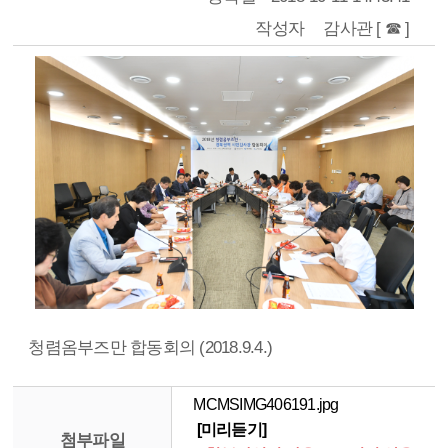
작성자
감사관 [ ☎ ]
청렴옴부즈만 합동회의 (2018.9.4.)
MCMSIMG406191.jpg
[미리듣기]
첨부파일