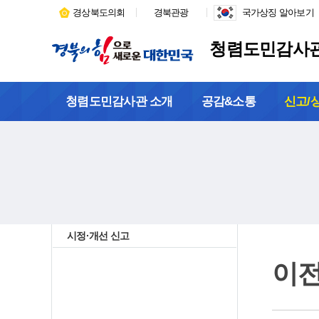
경상북도의회
경북관광
국가상징 알아보기
청렴도민감사
청렴도민감사관 소개
공감&소통
신고/
시정·개선 신고
이전