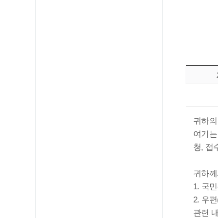
귀하의
여기는
청, 접
귀하께
1. 국민
2. 우
관련 