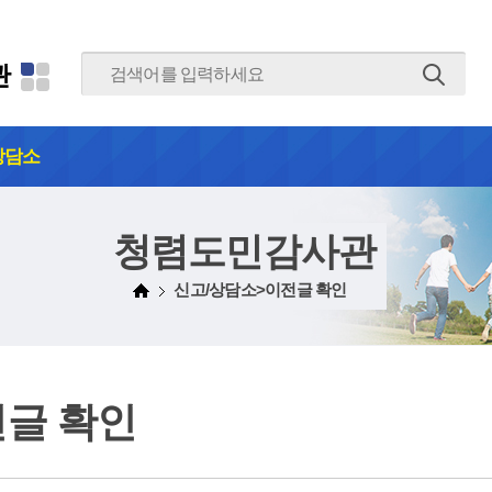
본문 바로가기
관
상담소
청렴도민감사관
신고/상담소>이전글 확인
글 확인