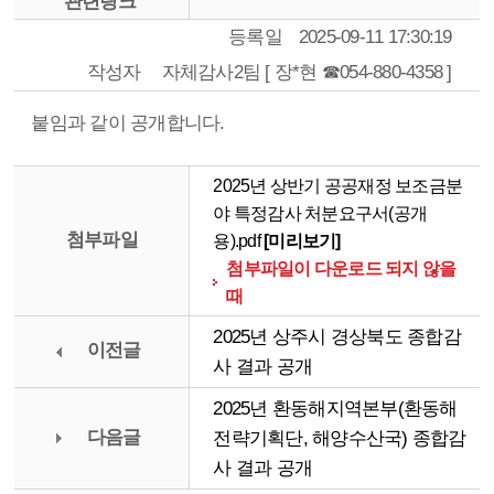
관련링크
등록일
2025-09-11 17:30:19
작성자
자체감사2팀 [ 장*현 ☎054-880-4358 ]
붙임과 같이 공개합니다.
2025년 상반기 공공재정 보조금분
야 특정감사 처분요구서(공개
첨부파일
용).pdf
[미리보기]
첨부파일이 다운로드 되지 않을
때
2025년 상주시 경상북도 종합감
이전글
사 결과 공개
2025년 환동해지역본부(환동해
다음글
전략기획단, 해양수산국) 종합감
사 결과 공개