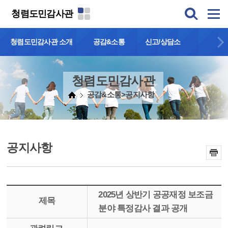
본문 바로가기
청렴도민감사관
청렴도민감사관 소개
공감&소통
신고/상담소
청렴도민감사관
공감&소통>공지사항
공지사항
2025년 상반기 공공재정 보조금
제목
분야 특정감사 결과 공개