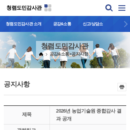
본문 바로가기
청렴도민감사관
청렴도민감사관 소개
공감&소통
신고/상담소
청렴도민감사관
공감&소통>공지사항
공지사항
2026년 농업기술원 종합감사 결
제목
과 공개