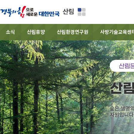
산림
소식
산림휴양
산림환경연구원
사방기술교육센
산림
산
숲은 생명
자원입니다