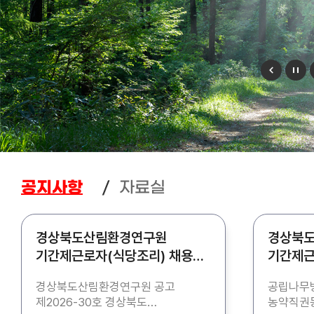
자료실
공지사항
경상북도산림환경연구원
경상북
기간제근로자(식당조리) 채용
기간제근
공고
공고
경상북도산림환경연구원 공고
공립나무병
제2026-30호 경상북도
농약직권등