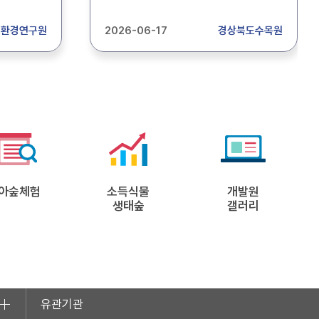
 보조 할
공고합니다. 합격자 : 세밀화-01
니다.
최O은 2026. 06. 17.
림환경연구원
2026-06-17
경상북도수목원
확인하시기
경상북도수목원관리소장
아숲체험
소득식물
개발원
생태숲
갤러리
유관기관