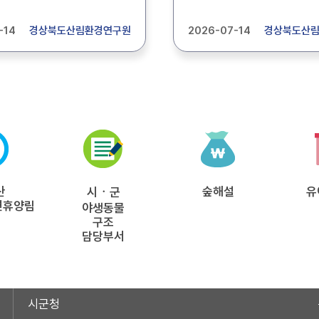
자 1명을 모집합니다.
농약직권등록시험 등 업무를
은 첨부파일에서 확인하시기
기간제근로자 1명을 모집합
-14
경상북도산림환경연구원
2026-07-14
경상북도산
상세내용은 첨부파일에서 
바랍니다.
산
숲해설
유
시ㆍ군
연휴양림
야생동물
구조
담당부서
시군청