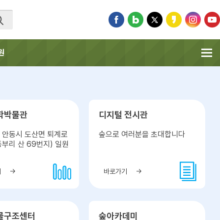
원
학박물관
디지털 전시관
 안동시 도산면 퇴계로
숲으로 여러분을 초대합니다
(동부리 산 69번지) 일원
기
바로가기
물구조센터
숲아카데미