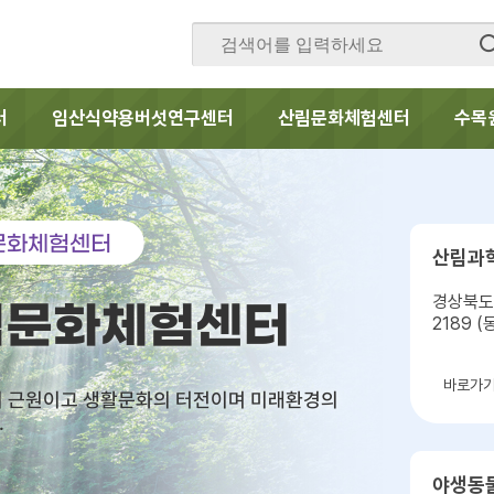
터
임산식약용버섯연구센터
산림문화체험센터
수목
문화체험센터
산림과
경상북도
림문화체험센터
2189 
바로가
의 근원이고 생활문화의 터전이며 미래환경의
.
야생동