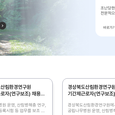
조난당한
전문적으
자연으
바로가
도산림환경연구원
경상북도산림환경연구
로자(연구보조) 채용
기간제근로자(연구보조)
공고
원 운영, 산림병해충 연구,
경상북도산림환경연구원에
록시험 등 업무를 보조 할
공립나무병원 운영, 산림병해