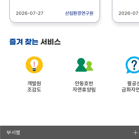
산림환경연구원 기간제근로자
기간제근로
(식당조리)를 아래와 같이 채용
상세내용
2026-07-27
산림환경연구원
2026-07
공고합니다. 1. 채용인원 : 1명 2.
바랍니다.
주요업무 : 식당조리 3. 근무기간 :
2026.9.1.~2026.12.31.(4개월) 4.
접수기간 : 2026. 7. 28.(화) ~ 2026.
서비스
즐겨 찾는
8. 3.(월) 5. 접수방법 : 방문접수,
등기우편 제출 6. 접 수 처 : 경상북도
산림환경연구원 1층 관리운영과(경북
경주시 통일로 367) 자세한 사항은
공고문(첨부파일)을 참조하시기
바랍니다.(문의:054-778-3812)
개발원
안동호반
팔공
조감도
자연휴양림
금화자
부서별