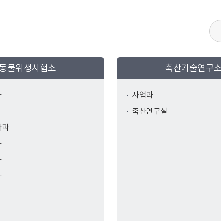
동물위생시험소
축산기술연구
과
사업과
축산연구실
사과
과
과
과