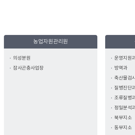
농업자원관리원
의성분원
운영지원
잠사곤충사업장
방역과
축산물검
질병진단
조류질병
정밀분석
북부지소
동부지소