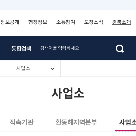
정보공개
행정정보
소통참여
도정소식
경북소개
통합검색
사업소
사업소
직속기관
환동해지역본부
사업