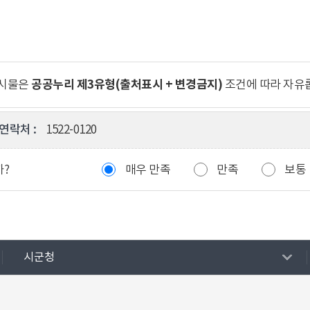
공공누리 제3유형(출처표시 + 변경금지)
게시물은
조건에 따라 자유
연락처 :
1522-0120
까?
매우 만족
만족
보통
시군청