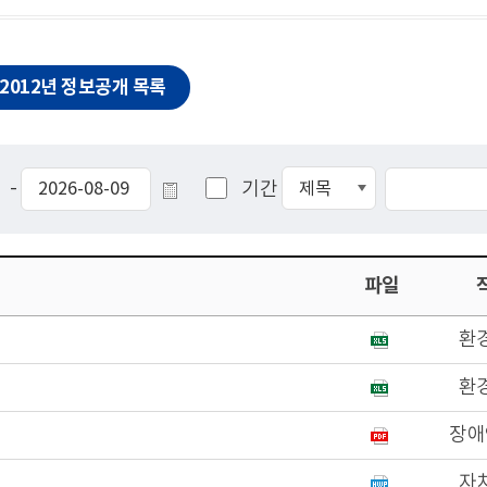
2012년 정보공개 목록
-
기간
파일
환
환
장애
자