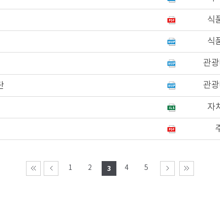
식
식
관광
관광
단
자
1
2
4
5
3