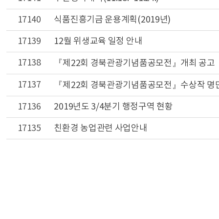
17140
식품진흥기금 운용계획(2019년)
17139
12월 위생교육 일정 안내
17138
『제22회 경북관광기념품공모전』개최 공고
17137
『제22회 경북관광기념품공모전』수상작 명
17136
2019년도 3/4분기 행정구역 현황
17135
친환경 농업관련 사업안내