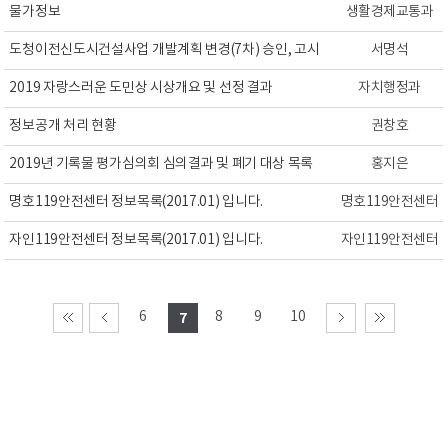
물가정보
생활경제교통과
도청이전신도시건설사업 개발계획 변경(7차) 승인, 고시
서명석
2019 자랑스러운 도민상 시상개요 및 선정 결과
자치행정과
정보공개 처리 현황
권창호
2019년 기록물 평가심의회 심의결과 및 폐기 대상 목록
홍지은
명호119안전센터 정보목록(2017.01) 입니다.
명호119안전센터
자인119안전센터 정보목록(2017.01) 입니다.
자인119안전센터
6
8
9
10
7