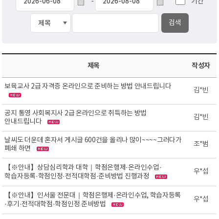
기간
-
제목
작성자
보육교사 2급 자격증 온라인으로 준비하는 방법 안내드립니다
김*빈
공지 통영 사회복지사 2급 온라인으로 취득하는 방법
김*빈
안내드립니다
날씨도 더운데 혼자서 게시글 600건을 올리나 많이~~~~그러다가
조*범
폐쇄 하면
【※안내】상담심리학과 대학｜학점은행제·온라인수업·
우*섭
학습자등록·학점인정·전적대학점·준비방법 진행과정
【※안내】인서울 전문대｜학점은행제·온라인수업, 학습자등록
우*섭
·후기·전적대학점·학점인정 준비방법