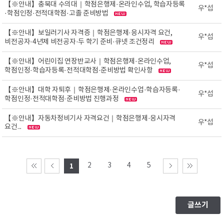
【※안내】충북대 수의대｜학점은행제·온라인수업, 학습자등록
우*섭
·학점인정·전적대학점·고졸 준비방법
【※안내】보일러기사 자격증｜학점은행제·응시자격 요건,
우*섭
비전공자·4년제 비전공자·두 학기 준비·큐넷 조건정리
【※안내】어린이집 연장반교사｜학점은행제·온라인수업,
우*섭
학점인정·학습자등록·전적대학점·준비방법 확인사항
【※안내】대학 자퇴후｜학점은행제·온라인수업·학습자등록·
우*섭
학점인정·전적대학점·준비방법 진행과정
【※안내】자동차정비기사 자격요건｜학점은행제·응시자격
우*섭
요건...
2
3
4
5
1
글쓰기