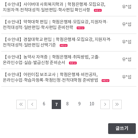
【※안내】사이버대 사회복지학과｜학점은행제·모집요강,
우*섭
지원자격·전적대성적·일반편입·학사편입 확인사항
【※안내】약학대학 편입｜학점은행제·모집요강, 지원자격·
우*섭
전적대성적·일반편입·학사편입 준비전략
【※안내】경찰대학교 편입｜학점은행제·모집요강, 지원자격·
우*섭
전적대성적·일반편입 선택기준
【※안내】농약사 자격증｜학점은행제·취득방법, 고졸·
우*섭
온라인수업·실습·발급신청 준비순서
【※안내】어린이집 보조교사｜학점은행제·비전공자,
우*섭
온라인수업·학습자등록·학점인정·전적대학점 준비방법
6
8
9
10
7
글쓰기