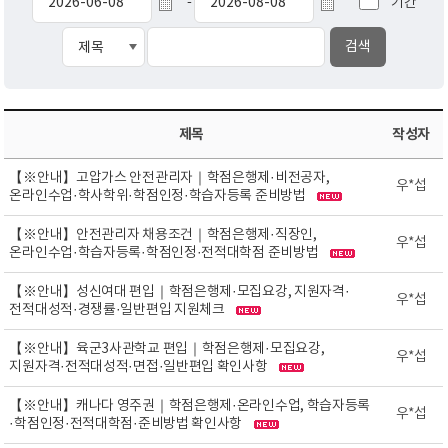
기간
-
제목
작성자
【※안내】고압가스 안전관리자｜학점은행제·비전공자,
우*섭
온라인수업·학사학위·학점인정·학습자등록 준비방법
【※안내】안전관리자 채용조건｜학점은행제·직장인,
우*섭
온라인수업·학습자등록·학점인정·전적대학점 준비방법
【※안내】성신여대 편입｜학점은행제·모집요강, 지원자격·
우*섭
전적대성적·경쟁률·일반편입 지원체크
【※안내】육군3사관학교 편입｜학점은행제·모집요강,
우*섭
지원자격·전적대성적·면접·일반편입 확인사항
【※안내】캐나다 영주권｜학점은행제·온라인수업, 학습자등록
우*섭
·학점인정·전적대학점·준비방법 확인사항