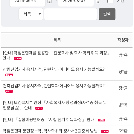
기간
-
제목
작성자
[안내] 학점은행제를 활용한 「전문학사 및 학사 학위 취득 과정」
방*욱
안내
산림산업기사 응시자격, 관련학과 아니어도 응시 가능할까요?
정*균
건축산업기사 응시자격, 관련학과 아니어도 응시 가능할까요?
정*균
[안내] 보건복지부 인정 「사회복지사 양성과정(자격증 취득 및
방*욱
현장실습)」 안내
방*욱
[안내] 「종합미용면허증 무시험 단기 취득 과정」 안내
학점은행제 문헌정보학, 학사학위와 정사서2급 준비 방법
오*환