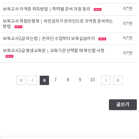
이*연
보육교사 자격증 취득방법｜학력별 준비 과정 정리
보육교사 학점은행제｜비전공자가 온라인으로 자격증 준비하는
이*연
방법
이*연
보육교사2급 따는법｜온라인 수업부터 보육실습까지
보육교사2급 평생교육원｜교육기관 선택할 때 확인할 사항
이*연
7
8
9
10
6
글쓰기