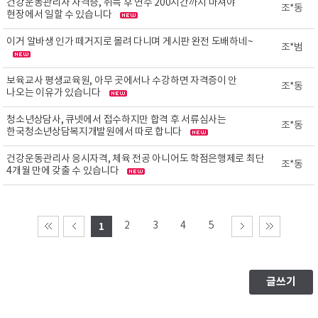
건강운동관리사 자격증, 취득 후 연수 200시간까지 마쳐야
조*동
현장에서 일할 수 있습니다
이거 알바생 인가 떼거지로 몰려 다니며 게시판 완전 도배하네~
조*범
보육교사 평생교육원, 아무 곳에서나 수강하면 자격증이 안
조*동
나오는 이유가 있습니다
청소년상담사, 큐넷에서 접수하지만 합격 후 서류심사는
조*동
한국청소년상담복지개발원에서 따로 합니다
건강운동관리사 응시자격, 체육 전공 아니어도 학점은행제로 최단
조*동
4개월 만에 갖출 수 있습니다
2
3
4
5
1
글쓰기