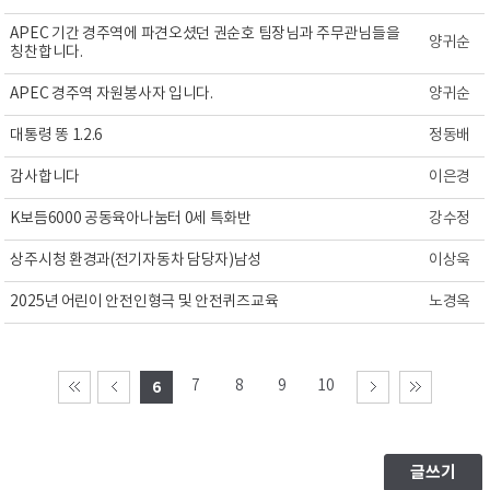
APEC 기간 경주역에 파견오셨던 권순호 팀장님과 주무관님들을
양귀순
칭찬합니다.
APEC 경주역 자원봉사자 입니다.
양귀순
대통령 똥 1.2.6
정동배
감사합니다
이은경
K보듬6000 공동육아나눔터 0세 특화반
강수정
상주시청 환경과(전기자동차 담당자)남성
이상욱
2025년 어린이 안전인형극 및 안전퀴즈교육
노경옥
7
8
9
10
6
글쓰기