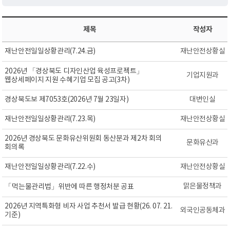
제목
작성자
재난안전일일상황관리(7.24.금)
재난안전상황실
2026년 「경상북도 디자인산업 육성프로젝트」
기업지원과
웹상세페이지 지원 수혜기업 모집 공고(3차)
경상북도보 제7053호(2026년 7월 23일자)
대변인실
재난안전일일상황관리(7.23.목)
재난안전상황실
2026년 경상북도 문화유산위원회 동산분과 제2차 회의
문화유산과
회의록
재난안전일일상황관리(7.22.수)
재난안전상황실
맑은물정책과
「먹는물관리법」위반에 따른 행정처분 공표
2026년 지역특화형 비자 사업 추천서 발급 현황(26. 07. 21.
외국인공동체과
기준)