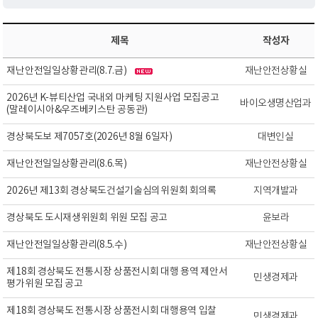
제목
작성자
재난안전일일상황관리(8.7.금)
재난안전상황실
2026년 K-뷰티산업 국내외 마케팅 지원사업 모집공고
바이오생명산업과
(말레이시아&우즈베키스탄 공동관)
경상북도보 제7057호(2026년 8월 6일자)
대변인실
재난안전일일상황관리(8.6.목)
재난안전상황실
2026년 제13회 경상북도건설기술심의위원회 회의록
지역개발과
경상북도 도시재생위원회 위원 모집 공고
윤보라
재난안전일일상황관리(8.5.수)
재난안전상황실
제18회 경상북도 전통시장 상품전시회 대행 용역 제안서
민생경제과
평가위원 모집 공고
제18회 경상북도 전통시장 상품전시회 대행용역 입찰
민생경제과