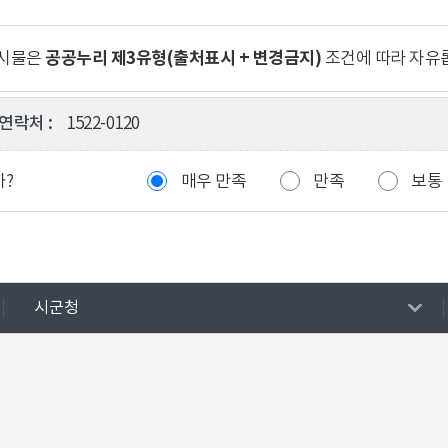
공공누리 제3유형(출처표시 + 변경금지)
게시물은
조건에 따라 자유
연락처 :
1522-0120
까?
매우 만족
만족
보통
시군청