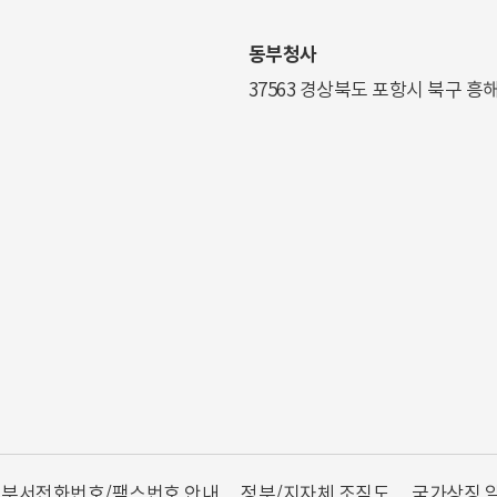
동부청사
37563 경상북도 포항시 북구 흥
부서전화번호/팩스번호 안내
정부/지자체 조직도
국가상징 