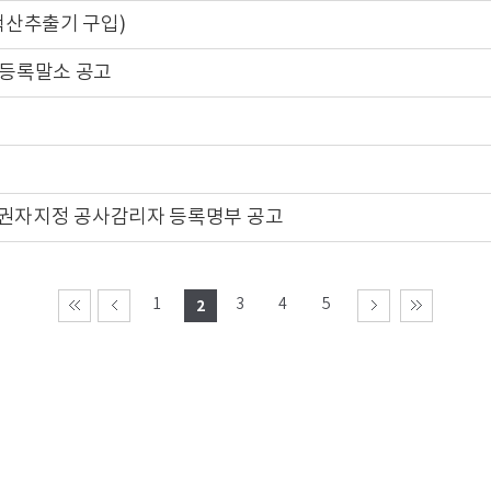
핵산추출기 구입)
 등록말소 공고
허가권자지정 공사감리자 등록명부 공고
1
3
4
5
2