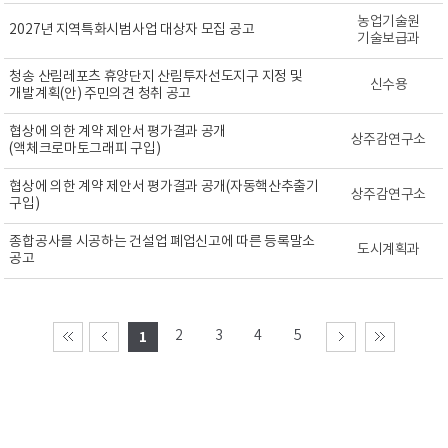
농업기술원
2027년 지역특화시범사업 대상자 모집 공고
기술보급과
청송 산림레포츠 휴양단지 산림투자선도지구 지정 및
신수용
개발계획(안) 주민의견 청취 공고
협상에 의한 계약 제안서 평가결과 공개
상주감연구소
(액체크로마토그래피 구입)
협상에 의한 계약 제안서 평가결과 공개(자동핵산추출기
상주감연구소
구입)
종합공사를 시공하는 건설업 폐업신고에 따른 등록말소
도시계획과
공고
2
3
4
5
1