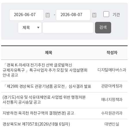
기간
-
제목
작성자
「경북 K-차세대 전기추진 선박 글로벌혁신
디지털메타버스과
규제자유특구 」특구사업자 추가 모집 및 사업설명회
안내 공고
관광마케팅과
「제29회 경상북도 관광기념품 공모전」심사결과 발표
(경기도)석유 및 석유대체연료 사업법 위반 행정처분
에너지정책과
사전통지 공시송달 공고
지방하천 옥곡천 하천구역의 결정(변경) 공고
수자원관리과
경상북도보 제7057호(2026년 8월 6일자)
대변인실