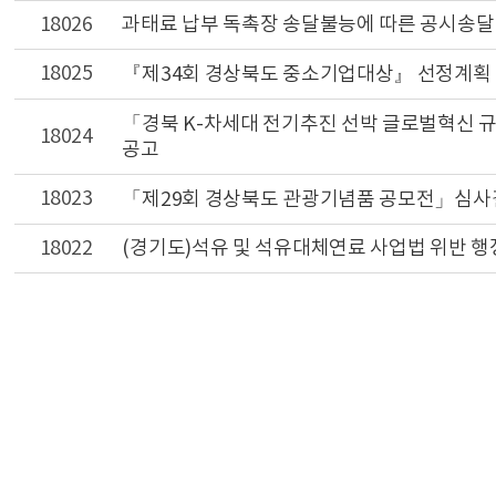
18026
과태료 납부 독촉장 송달불능에 따른 공시송달
18025
『제34회 경상북도 중소기업대상』 선정계획
「경북 K-차세대 전기추진 선박 글로벌혁신 
18024
공고
18023
「제29회 경상북도 관광기념품 공모전」심사
18022
(경기도)석유 및 석유대체연료 사업법 위반 