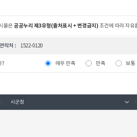
공공누리 제3유형(출처표시 + 변경금지)
게시물은
조건에 따라 자유
연락처 :
1522-0120
까?
매우 만족
만족
보통
시군청