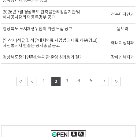
공사감리자 등록명부 공고
2026년 7월 경상북도 건축물관리점검기관 및
건축디자인과
해체공사감리자 등록명부 공고
경상북도 도시재생위원회 위원 모집 공고
윤보라
(익산시)석유 및 석유대체연료 사업법 과태료 처분(경고)
에너지정책과
사전통지서 반송분 공시송달 공고
경상북도장애인종합복지관 운영 성과평가 결과
장애인복지과
1
3
4
5
2