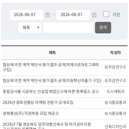
기간
-
제목
작성자
협상에 의한 계약 제안서 평가결과 공개(액체크로마토그래피
상주감연구소
구입)
협상에 의한 계약 제안서 평가결과 공개(자동핵산추출기 구입)
상주감연구소
종합공사를 시공하는 건설업 폐업신고에 따른 등록말소 공고
도시계획과
2026년 중화권통상 마케팅 전문가 공개모집
농식품유통과
경북통상(주) 직원채용 모집 재공고
농식품유통과
2026년 7월 경상북도 업무대행건축사 및 허가권자지정
건축디자인과