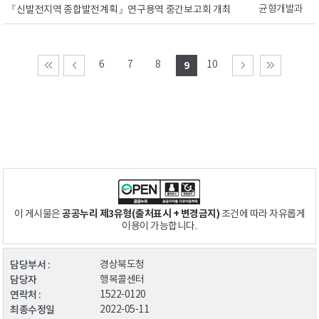
균형개발과
『신발전지역 종합발전계획』연구용역 중간보고회 개최
6
7
8
10
9
공공누리 제3유형(출처표시 + 변경금지)
이 게시물은
조건에 따라 자유롭게
이용이 가능합니다.
담당부서 :
경상북도청
담당자
행복콜센터
연락처 :
1522-0120
최종수정일
2022-05-11