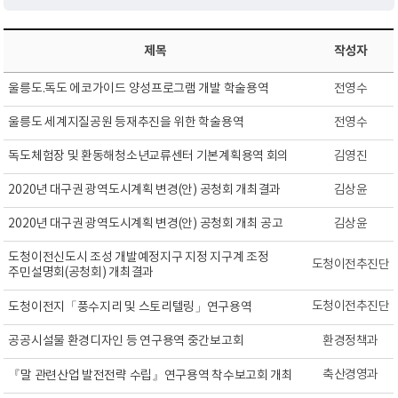
제목
작성자
울릉도.독도 에코가이드 양성프로그램 개발 학술용역
전영수
울릉도 세계지질공원 등재추진을 위한 학술용역
전영수
독도체험장 및 환동해청소년교류센터 기본계획용역 회의
김영진
2020년 대구권 광역도시계획 변경(안) 공청회 개최결과
김상윤
2020년 대구권 광역도시계획 변경(안) 공청회 개최 공고
김상윤
도청이전신도시 조성 개발예정지구 지정 지구계 조정
도청이전추진단
주민설명회(공청회) 개최결과
도청이전추진단
도청이전지「풍수지리 및 스토리텔링」연구용역
공공시설물 환경디자인 등 연구용역 중간보고회
환경정책과
축산경영과
『말 관련산업 발전전략 수립』연구용역 착수보고회 개최