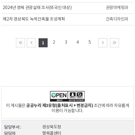
2024년 경북 관광실태 조사(외국인 대상)
관광마케팅과
제2차 경상북도 녹색건축물 조성계획
건축디자인과
2
3
4
5
1
공공누리 제3유형(출처표시 + 변경금지)
이 게시물은
조건에 따라 자유롭게
이용이 가능합니다.
담당부서 :
경상북도청
담당자
행복콜센터