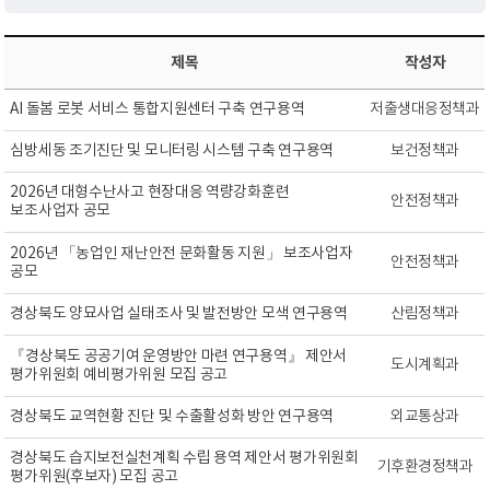
제목
작성자
AI 돌봄 로봇 서비스 통합지원센터 구축 연구용역
저출생대응정책과
심방세동 조기진단 및 모니터링 시스템 구축 연구용역
보건정책과
2026년 대형수난사고 현장대응 역량강화훈련
안전정책과
보조사업자 공모
2026년 「농업인 재난안전 문화활동 지원」 보조사업자
안전정책과
공모
경상북도 양묘사업 실태조사 및 발전방안 모색 연구용역
산림정책과
『경상북도 공공기여 운영방안 마련 연구용역』 제안서
도시계획과
평가위원회 예비평가위원 모집 공고
경상북도 교역현황 진단 및 수출활성화 방안 연구용역
외교통상과
경상북도 습지보전실천계획 수립 용역 제안서 평가위원회
기후환경정책과
평가위원(후보자) 모집 공고