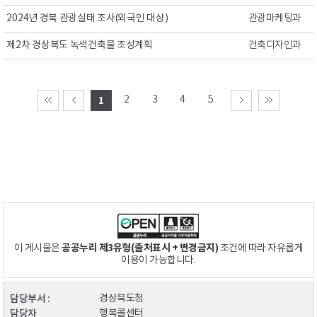
2024년 경북 관광실태 조사(외국인 대상)
관광마케팅과
제2차 경상북도 녹색건축물 조성계획
건축디자인과
2
3
4
5
1
공공누리 제3유형(출처표시 + 변경금지)
이 게시물은
조건에 따라 자유롭게
이용이 가능합니다.
담당부서 :
경상북도청
담당자
행복콜센터