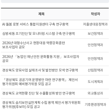
제목
작성자
AI 돌봄 로봇 서비스 통합지원센터 구축 연구용역
저출생대응정책과
심방세동 조기진단 및 모니터링 시스템 구축 연구용역
보건정책과
2026년 대형수난사고 현장대응 역량강화훈련
안전정책과
보조사업자 공모
2026년 「농업인 재난안전 문화활동 지원」 보조사업자
안전정책과
공모
경상북도 양묘사업 실태조사 및 발전방안 모색 연구용역
산림정책과
『경상북도 공공기여 운영방안 마련 연구용역』 제안서
도시계획과
평가위원회 예비평가위원 모집 공고
경상북도 교역현황 진단 및 수출활성화 방안 연구용역
외교통상과
경상북도 습지보전실천계획 수립 용역 제안서 평가위원회
기후환경정책과
평가위원(후보자) 모집 공고