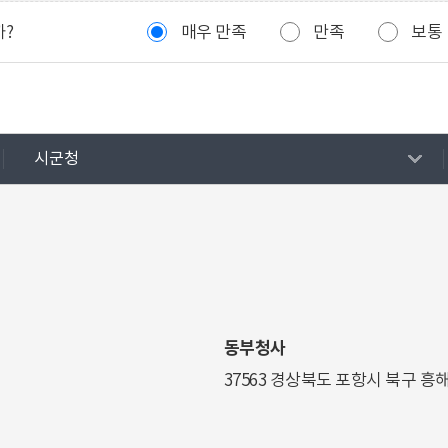
까?
매우 만족
만족
보통
시군청
동부청사
37563 경상북도 포항시 북구 흥