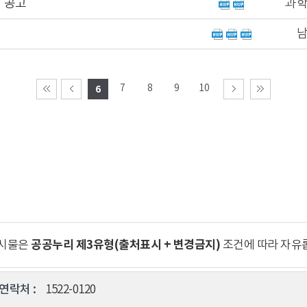
 공고
과
7
8
9
10
6
공공누리 제3유형(출처표시 + 변경금지)
게시물은
조건에 따라 자유
연락처 :
1522-0120