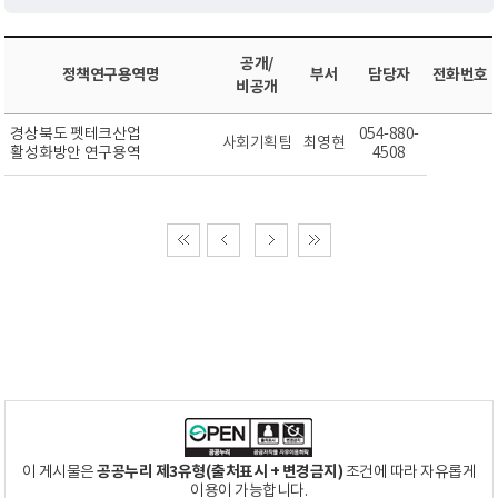
공개/
정책연구용역명
부서
담당자
전화번호
비공개
경상북도 펫테크산업
054-880-
사회기획팀
최영현
활성화방안 연구용역
4508
공공누리 제3유형(출처표시 + 변경금지)
이 게시물은
조건에 따라 자유롭게
이용이 가능합니다.