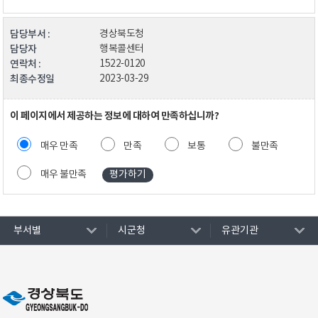
담당부서 :
경상북도청
담당자
행복콜센터
연락처 :
1522-0120
최종수정일
2023-03-29
이 페이지에서 제공하는 정보에 대하여 만족하십니까?
매우 만족
만족
보통
불만족
매우 불만족
부서별
시군청
유관기관