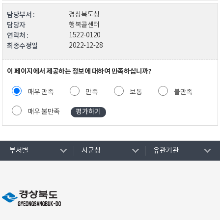
담당부서 :
경상북도청
담당자
행복콜센터
연락처 :
1522-0120
최종수정일
2022-12-28
이 페이지에서 제공하는 정보에 대하여 만족하십니까?
매우 만족
만족
보통
불만족
매우 불만족
부서별
시군청
유관기관