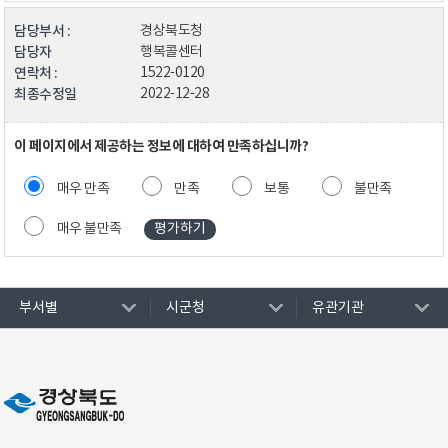
담당부서 :
경상북도청
담당자
행복콜센터
연락처 :
1522-0120
최종수정일
2022-12-28
이 페이지에서 제공하는 정보에 대하여 만족하십니까?
매우 만족
만족
보통
불만족
매우 불만족
부서별
시군청
유관기관