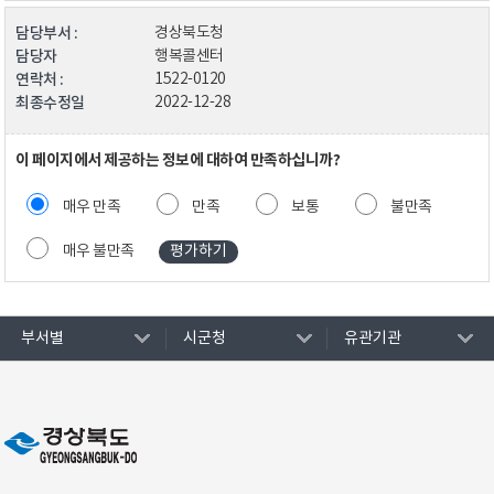
담당부서 :
경상북도청
담당자
행복콜센터
연락처 :
1522-0120
최종수정일
2022-12-28
이 페이지에서 제공하는 정보에 대하여 만족하십니까?
매우 만족
만족
보통
불만족
매우 불만족
부서별
시군청
유관기관