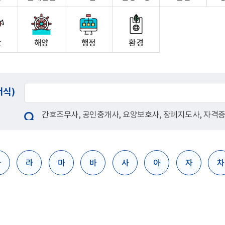
산
해양
행정
환경
서식)
간호조무사
,
공인중개사
,
요양보호사
,
장례지도사
,
자격
다
라
마
바
사
아
자
차