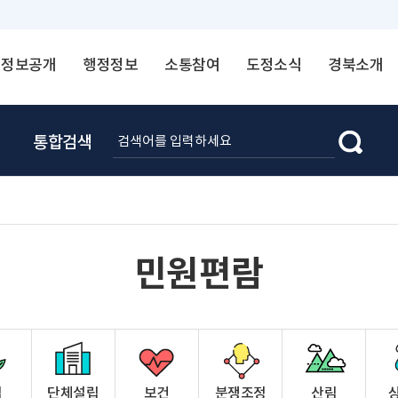
정보공개
행정정보
소통참여
도정소식
경북소개
통합검색
민원편람
업
단체설립
보건
분쟁조정
산림