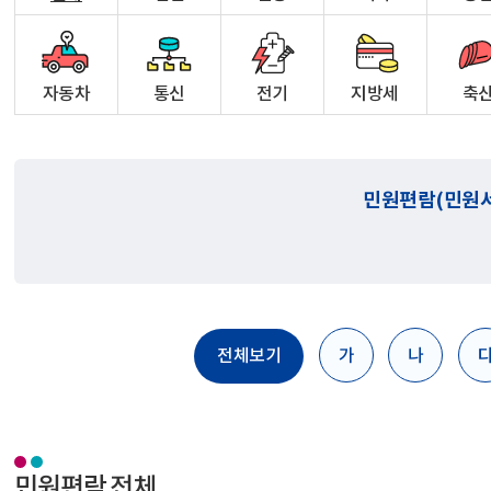
자동차
통신
전기
지방세
축
민원편람(민원
전체보기
가
나
민원편람 전체