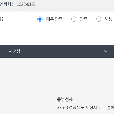
연락처 :
1522-0120
까?
매우 만족
만족
보통
시군청
동부청사
37563 경상북도 포항시 북구 흥