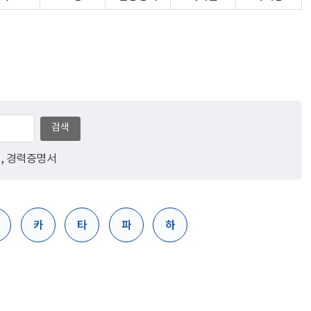
검색
증
,
경력증명서
카
타
파
하