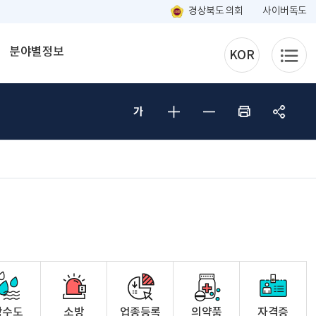
경상북도 의회
사이버독도
분야별정보
KOR
상수도
소방
업종등록
의약품
자격증