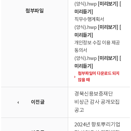
[미리보기]
[
(양식).hwp
첨부파일
미리듣기]
직무수행계획서
[미리보기]
[
(양식).hwp
미리듣기]
개인정보 수집 이용 제공
동의서
[미리보기]
[
(양식).hwp
미리듣기]
첨부파일이 다운로드 되지
않을 때
경북신용보증재단
이전글
비상근 감사 공개모집
공고
2024년 향토뿌리기업