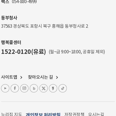
팩스
054-880-4999
동부청사
37563 경상북도 포항시 북구 흥해읍 동부청사로 2
행복콜센터
1522-0120(유료)
(월~금 9:00~18:00, 공휴일 제외)
사이트맵
찾아오시는 길
누리집 지도
개인정보 처리방침
저작권정책
오시는길