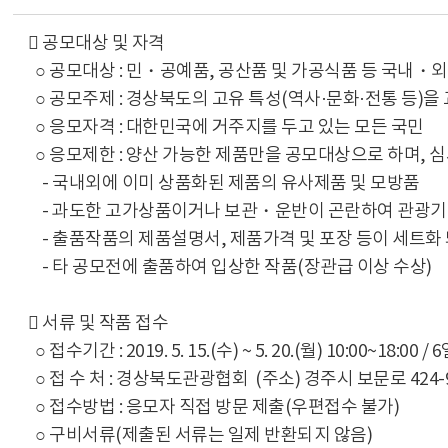
󰋯 공모대상 및 자격
○ 공모대상 : 민・공예품, 공산품 및 가공식품 등 국내・
○ 공모주제 : 경상북도의 고유 특성(역사·문화·전통 등)
○ 응모자격 : 대한민국에 거주지를 두고 있는 모든 국민
○ 응모제한 : 양산 가능한 제품만을 공모대상으로 하며, 
- 국내외에 이미 상품화된 제품의 유사제품 및 모방품
- 과도한 고가상품이거나 보관・운반이 곤란하여 관광
- 출품작품의 제품설명서, 제품가격 및 포장 등이 세트화
- 타 공모전에 출품하여 입상한 작품(장관급 이상 수상)
󰋯 서류 및 작품 접수
○ 접수기간 : 2019. 5. 15.(수) ~ 5. 20.(월) 10:00~18:0
○ 접 수 처 : 경상북도관광협회 (주소) 경주시 보문로 4
○ 접수방법 : 응모자 직접 방문 제출(우편접수 불가)
○ 구비서류(제출된 서류는 일제 반환되지 않음)