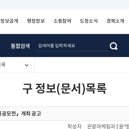
정보공개
행정정보
소통참여
도정소식
경북소개
통합검색
목록
구 정보(문서)목록
품공모전』개최 공고
작성자
관광마케팅과 [ 윤*림 ☎