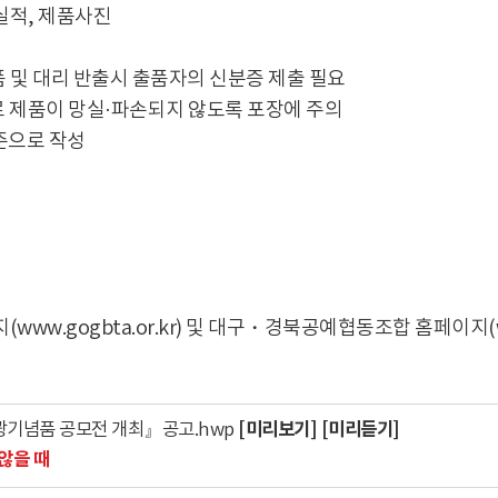
실적, 제품사진
출품 및 대리 반출시 출품자의 신분증 제출 필요
로 제품이 망실·파손되지 않도록 포장에 주의
기준으로 작성
.gogbta.or.kr) 및 대구・경북공예협동조합 홈페이지(www
[미리보기]
[미리듣기]
관광기념품 공모전 개최』공고.hwp
않을 때