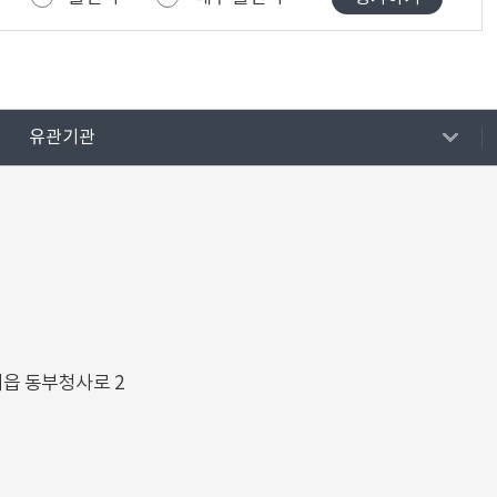
유관기관
해읍 동부청사로 2