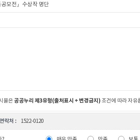
품공모전』수상작 명단
공공누리 제3유형(출처표시 + 변경금지)
게시물은
조건에 따라 자유
연락처 :
1522-0120
까?
매우 만족
만족
보통