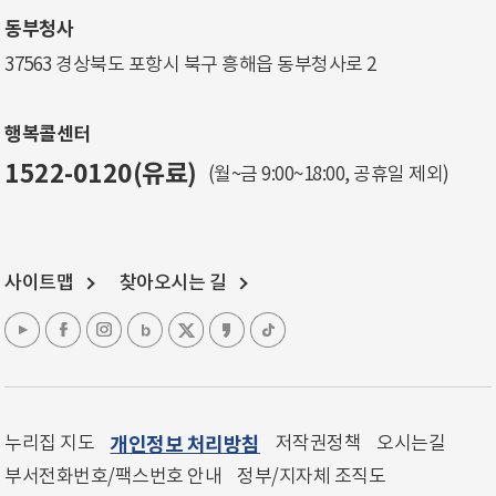
동부청사
37563 경상북도 포항시 북구 흥해읍 동부청사로 2
행복콜센터
1522-0120(유료)
(월~금 9:00~18:00, 공휴일 제외)
사이트맵
찾아오시는 길
누리집 지도
개인정보 처리방침
저작권정책
오시는길
부서전화번호/팩스번호 안내
정부/지자체 조직도