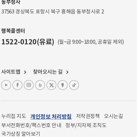
동부청사
37563 경상북도 포항시 북구 흥해읍 동부청사로 2
행복콜센터
1522-0120(유료)
(월~금 9:00~18:00, 공휴일 제외)
사이트맵
찾아오시는 길
누리집 지도
개인정보 처리방침
저작권정책
오시는길
부서전화번호/팩스번호 안내
정부/지자체 조직도
국가상징 알아보기