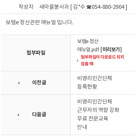
작성자
새마을봉사과 [ 김*수 ☎054-880-2904 ]
보템e 정산관련 매뉴얼 입니다.
보탬e 정산
[미리보기]
매뉴얼.pdf
첨부파일
첨부파일이 다운로드 되지
않을 때
비영리민간단체
이전글
등록현황
비영리민간단체
근무자의 역량 강화
다음글
무료 전문교육
안내